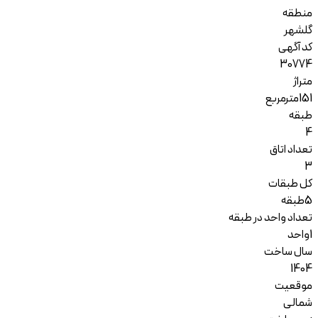
منطقه
گلشهر
کد آگهی
30774
متراژ
151
مترمربع
طبقه
4
تعداد اتاق
3
کل طبقات
5
طبقه
تعداد واحد در طبقه
1
واحد
سال ساخت
1404
موقعیت
شمالی