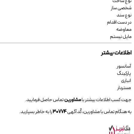
نوع ساخت
شخصی ساز
نوع سند
در دست اقدام
معاوضه
مایل نیستم
اطلاعات بیشتر
آسانسور
پارکینگ
انباری
مستردار
جهت کسب اطلاعات بیشتر با
مشاورین
تماس حاصل فرمایید.
به هنگام تماس با مشاورین، کُد آگهی
30774
را به خاطر بسپارید.