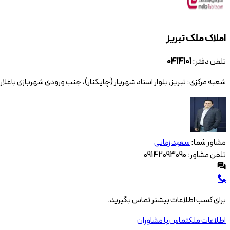
املاک
ملک تبریز
تلفن دفتر:
0414101
شعبه مرکزی:
تبریز
,
بلوار استاد شهریار (چایکنار)، جنب ورودی شهربازی باغلار
مشاور شما:
سعید زمانی
تلفن مشاور:
09142093090
برای کسب اطلاعات بیشتر تماس بگیرید.
اطلاعات ملک
تماس با مشاوران