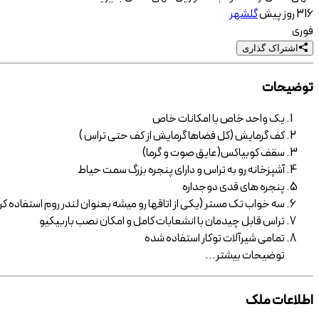
316 روز پیش
گلشهر
فوری
اشتراک گذاری
توضیحات
یک واحد خاص با امکانات خاص
کف گرمایش (کل فضاها گرمایش از کف حتی تراس )
سقف کوبیاکس(عایق صوت و گرما)
آشپزخانه رو به تراس و دارای پنجره بزرگ سمت حیاط
پنجره های قدی دوجداره
سه خواب تک مستر (یکی از اتاقها رو میشه بعنوان لندر روم استفاده کر
تراس قابل چیدمان با انشعابات کامل و امکان نصب باربیکیو
تمامی شیرآلات توکار استفاده شده
توضیحات
بیشتر
...
اطلاعات ملک