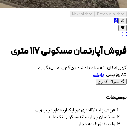
Next slide
Previous slide
فروش آپارتمان مسکونی 117 متری
آگهی امکان ارائه ندارد؛ با مشاورین آگهی تماس بگیرید.
85 روز پیش
چایکنار
اشتراک گذاری
توضیحات
فروش واحد117متری درچایکنار بعدازپمپ بنزین
ساختمان چهار طبقه مسکونی تک واحد
واحد فوق طبقه چهار