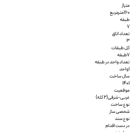
متراژ
160
مترمربع
طبقه
7
تعداد اتاق
3
کل طبقات
7
طبقه
تعداد واحد در طبقه
1
واحد
سال ساخت
1401
موقعیت
غربی-شرقی(2 کله)
نوع ساخت
شخصی ساز
نوع سند
در دست اقدام