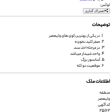
لوکس
اشتراک گذاری
توضیحات
در یکی از بهترین کوی های ولیعصر
صفر کلید نخورده
در مرحله اخذ سند
واحد شیبدار میباشد
آسانسور بزرگ
موقعیت دو کله
اطلاعات ملک
منطقه
ولیعصر
کد آگهی
25162