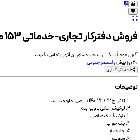
فروش دفترکار تجاری-خدماتی 153 متری
آگهی موقتاً بایگانی شده؛ با مشاورین آگهی تماس بگیرید.
20 روز پیش
ولیعصر جنوبی
اشتراک گذاری
توضیحات
تا تاریخ 1402/3/22 در رهن اجاره میباشد
لوکیشن عالی با ویو ابدی
پارکینگ اختصاصی
یک خواب
چایخانه
سرویس