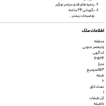
پنجره های قدی سراسر نورگیر
نگهبانی 24 ساعته
توضیحات
بیشتر
...
اطلاعات ملک
منطقه
ولیعصر جنوبی
کد آگهی
16524
متراژ
153
مترمربع
طبقه
6
تعداد اتاق
1
کل طبقات
10
طبقه