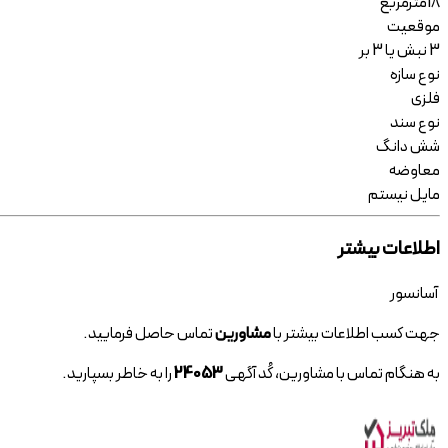
18
مترمربع
موقعیت
3 نبش یا 3 بر
نوع سازه
فلزی
نوع سند
شش دانگ
معاوضه
مایل نیستم
اطلاعات بیشتر
آسانسور
جهت کسب اطلاعات بیشتر با
مشاورین
تماس حاصل فرمایید.
به هنگام تماس با مشاورین، کُد آگهی
24053
را به خاطر بسپارید.