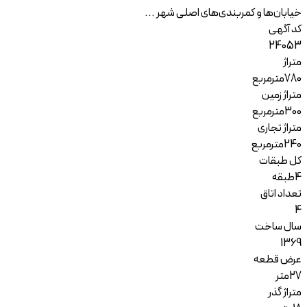
خیابان‌ها و کمربندی‌های اصلی شهر ...
کد آگهی
24053
متراژ
780
مترمربع
متراژ زمین
300
مترمربع
متراژ تجاری
240
مترمربع
کل طبقات
4
طبقه
تعداد اتاق
4
سال ساخت
1369
عرض قطعه
27
متر
متراژ گذر