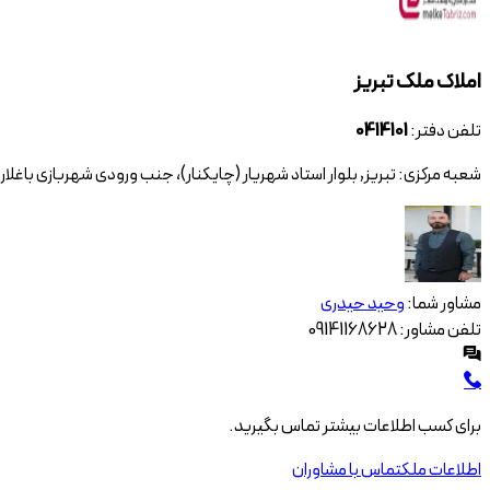
املاک
ملک تبریز
تلفن دفتر:
0414101
شعبه مرکزی:
تبریز
,
بلوار استاد شهریار (چایکنار)، جنب ورودی شهربازی باغلار
مشاور شما:
وحید حیدری
تلفن مشاور:
09141168628
برای کسب اطلاعات بیشتر تماس بگیرید.
اطلاعات ملک
تماس با مشاوران