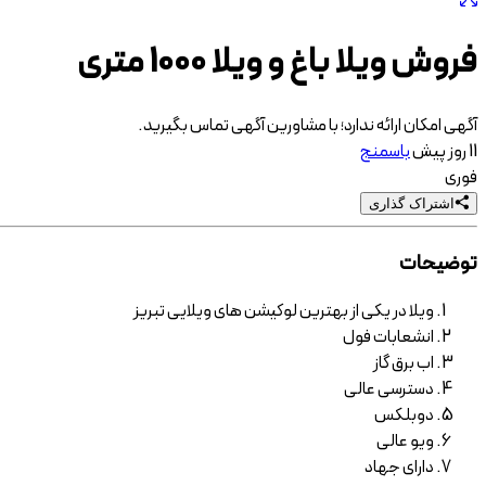
فروش ویلا باغ و ویلا 1000 متری
آگهی امکان ارائه ندارد؛ با مشاورین آگهی تماس بگیرید.
11 روز پیش
باسمنج
فوری
اشتراک گذاری
توضیحات
ویلا در یکی از بهترین لوکیشن های ویلایی تبریز
انشعابات فول
اب برق گاز
دسترسی عالی
دوبلکس
ویو عالی
دارای جهاد