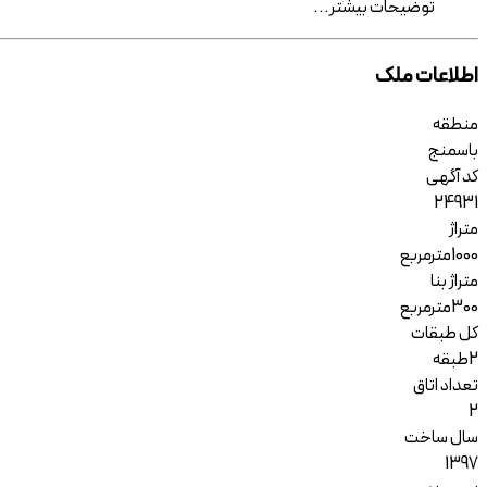
توضیحات
بیشتر
...
اطلاعات ملک
منطقه
باسمنج
کد آگهی
24931
متراژ
1000
مترمربع
متراژ بنا
300
مترمربع
کل طبقات
2
طبقه
تعداد اتاق
2
سال ساخت
1397