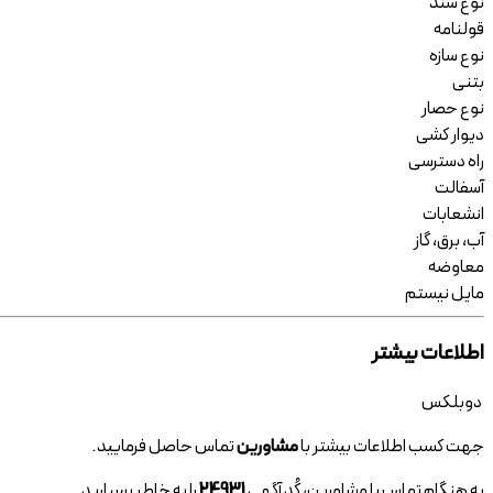
نوع سند
قولنامه
نوع سازه
بتنی
نوع حصار
دیوار کشی
راه دسترسی
آسفالت
انشعابات
آب، برق، گاز
معاوضه
مایل نیستم
اطلاعات بیشتر
دوبلکس
جهت کسب اطلاعات بیشتر با
مشاورین
تماس حاصل فرمایید.
به هنگام تماس با مشاورین، کُد آگهی
24931
را به خاطر بسپارید.