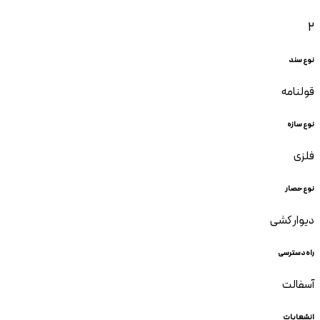
2
نوع سند
قولنامه
نوع سازه
فلزی
نوع حصار
دیوار کشی
راه دسترسی
آسفالت
انشعابات