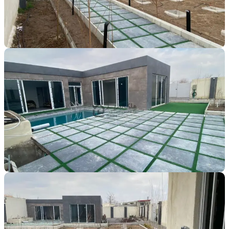
مشخصات
منطقه
روستاهای خسروشاه
لوکس
فوری
اوکازیون
قابل معاوضه