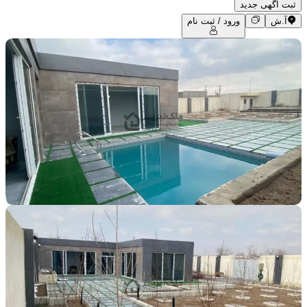
ثبت آگهی جدید
آ.ش
ورود / ثبت نام
69
28799
2 سال پیش
روستاهای خسروشاه
فروش ویلا باغ و ویلا 825 متری
۹٬۰۰۰٬۰۰۰٬۰۰۰
تومان