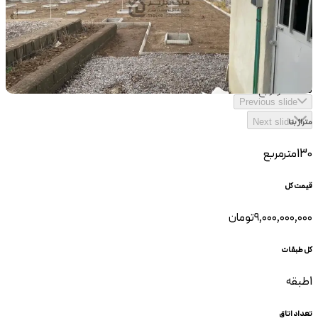
متراژ
825
مترمربع
Previous slide
Next slide
متراژ بنا
130
مترمربع
قیمت کل
۹٬۰۰۰٬۰۰۰٬۰۰۰
تومان
کل طبقات
1
طبقه
تعداد اتاق