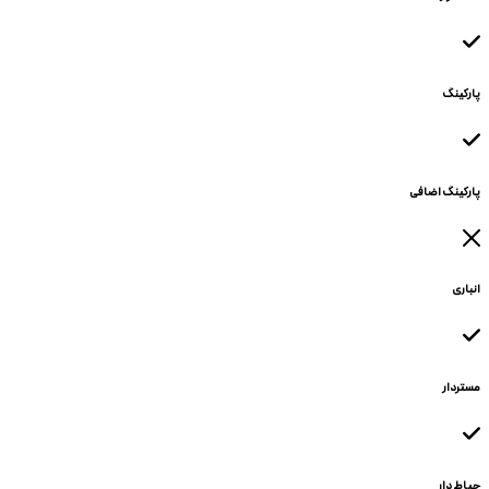
پارکینگ
پارکینگ اضافی
انباری
مستردار
حیاط دار