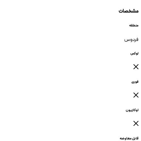
مشخصات
منطقه
فردوس
لوکس
فوری
اوکازیون
قابل معاوضه