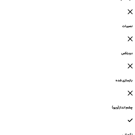
نصبیات
دوبلکس
بازسازی شده
چشم انداز(ویو)
نگهبانی