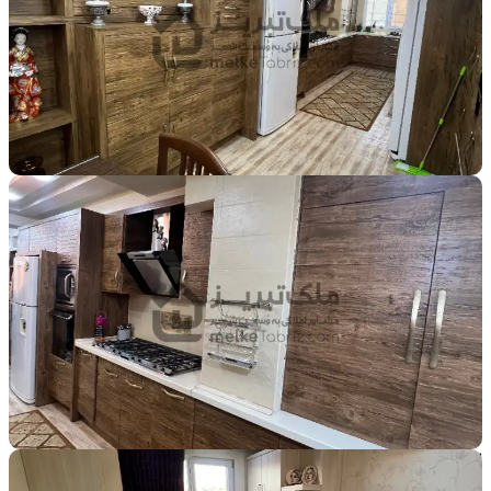
قابل معاوضه
متراژ
174
مترمربع
قیمت کل
۱۰٬۲۰۰٬۰۰۰٬۰۰۰
تومان
طبقه
5
تعداد اتاق
3