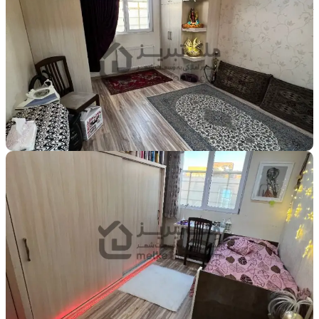
کل طبقات
5
طبقه
تعداد واحد در طبقه
1
واحد
موقعیت
جنوبی
نوع ساخت
شخصی ساز
نوع سند
شش دانگ