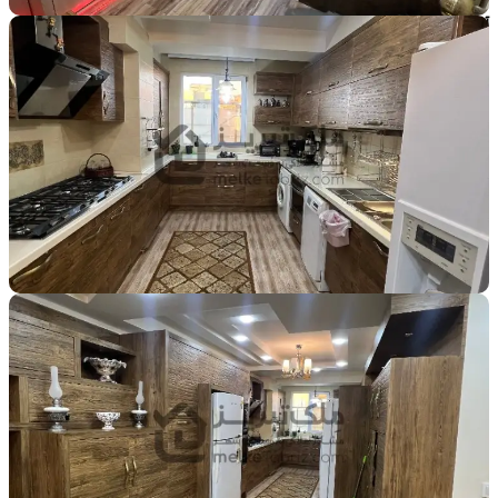
آسانسور
پارکینگ
پارکینگ اضافی
انباری
مستردار