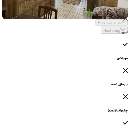
حیاط دار
Previous slide
Next slide
نصبیات
دوبلکس
بازسازی شده
چشم انداز(ویو)