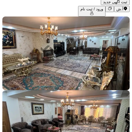
ثبت آگهی جدید
آ.ش
ورود / ثبت نام
105
27065
2 سال پیش
توانیر
فروش آپارتمان مسکونی 174 متری