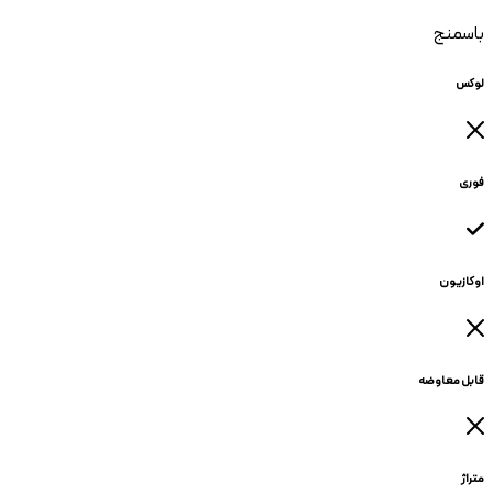
باسمنج
لوکس
فوری
اوکازیون
قابل معاوضه
متراژ