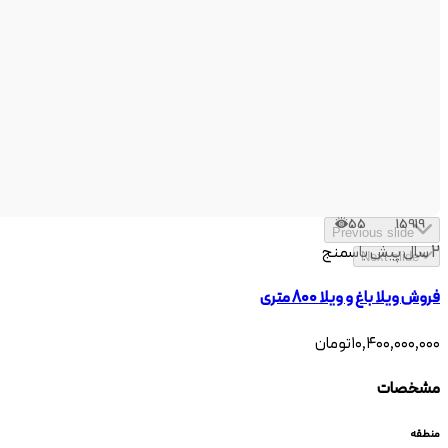
55
15919
Previous slide
2 سال پیش
باسمنج
Next slide
فروش ویلا باغ و ویلا 800 متری
۱۰٬۴۰۰٬۰۰۰٬۰۰۰
تومان
مشخصات
منطقه